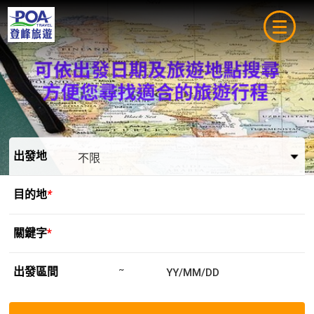
navigat
出發地
目的地
*
關鍵字
*
出發區間
~