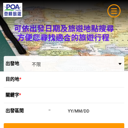
navigat
出發地
目的地
*
關鍵字
*
出發區間
~