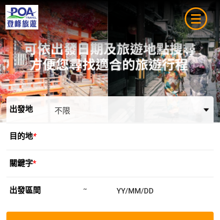
navigat
出發地
目的地
*
關鍵字
*
出發區間
~